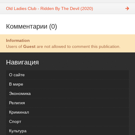
Old Ladies Club - Ridden By The Devil (2020)
Комментарии (0)
Information
Users of
Guest
are not allowed to comment this publication.
Навигация
О сайте
В мире
Экономика
Религия
Криминал
Спорт
Культура