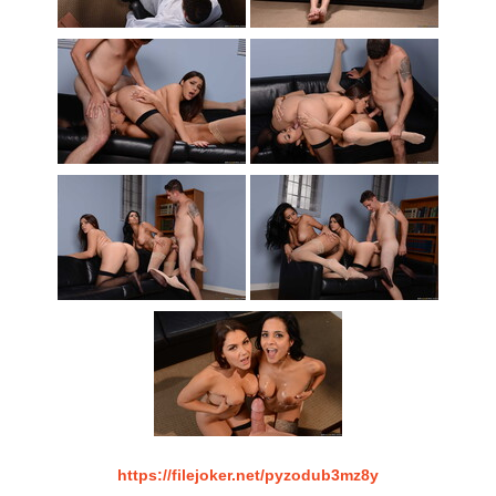
https://filejoker.net/pyzodub3mz8y