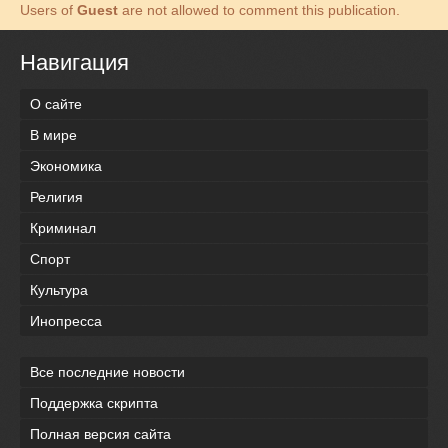
Users of
Guest
are not allowed to comment this publication.
Навигация
О сайте
В мире
Экономика
Религия
Криминал
Спорт
Культура
Инопресса
Все последние новости
Поддержка скрипта
Полная версия сайта